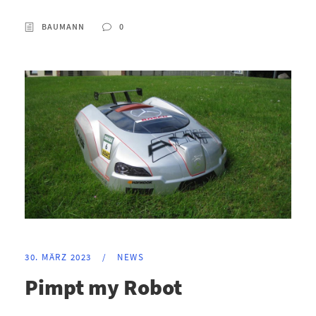
BAUMANN
0
30. MÄRZ 2023
/
NEWS
Pimpt my Robot